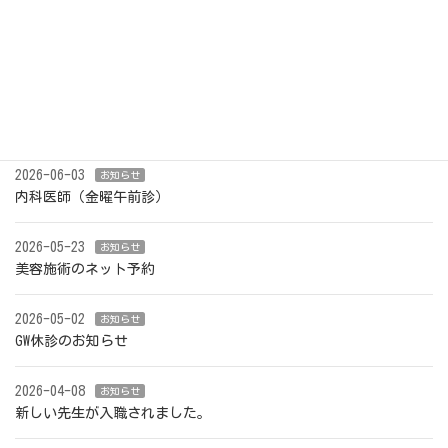
投
ペ
ペ
ペ
1
2
…
18
»
稿
ー
ー
ー
ナ
ジ
ジ
ジ
最近の投稿
ビ
2026-07-31
ゲ
お知らせ
夏季休診のお知らせ
ー
シ
2026-06-03
お知らせ
ョ
内科医師（金曜午前診）
ン
2026-05-23
お知らせ
美容施術のネット予約
2026-05-02
お知らせ
GW休診のお知らせ
2026-04-08
お知らせ
新しい先生が入職されました。